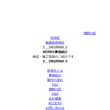
飛騨の匠
HOME
御蔵稲荷神社
S__198189068_0
WORKS
事例紹介
納品・施工実績のご紹介です。
S__198189068_0
彩美社とは
事例紹介
製作の流れ
日記
飛騨の匠
Q&A
会社概要
ACCESS
お問い合わせ