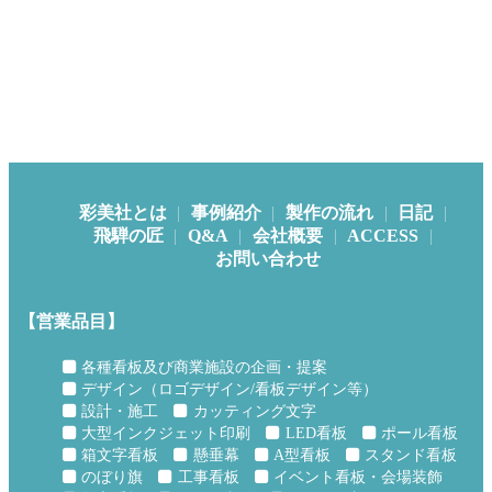
彩美社とは
事例紹介
製作の流れ
日記
飛騨の匠
Q&A
会社概要
ACCESS
お問い合わせ
【営業品目】
各種看板及び商業施設の企画・提案
デザイン（ロゴデザイン/看板デザイン等）
設計・施工
カッティング文字
大型インクジェット印刷
LED看板
ポール看板
箱文字看板
懸垂幕
A型看板
スタンド看板
のぼり旗
工事看板
イベント看板・会場装飾