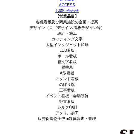
ACCESS
お問い合わせ
【営業品目】
各種看板及び商業施設の企画・提案
デザイン（ロゴデザイン/看板デザイン等）
設計・施工
カッティング文字
大型インクジェット印刷
LED看板
ポール看板
箱文字看板
懸垂幕
A型看板
スタンド看板
のぼり旗
工事看板
イベント看板・会場装飾
野立看板
シルク印刷
アクリル加工
販売促進物全般 ■媒体調査・管理