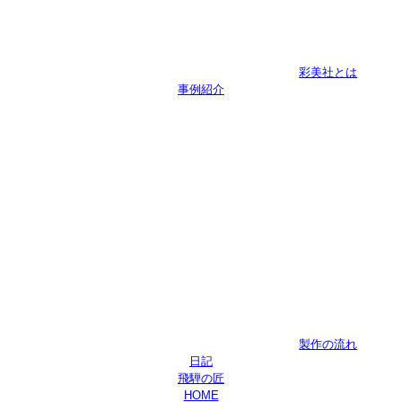
彩美社とは
事例紹介
製作の流れ
日記
飛騨の匠
HOME