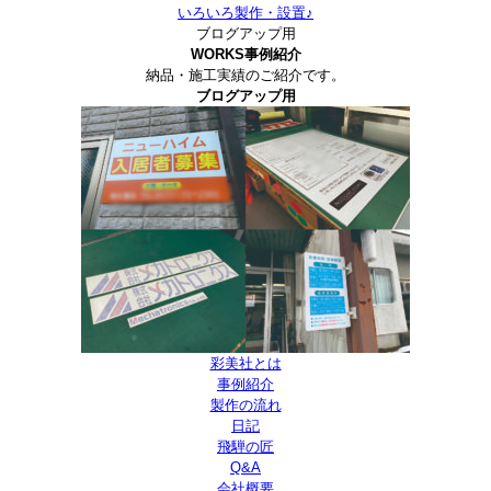
いろいろ製作・設置♪
ブログアップ用
WORKS
事例紹介
納品・施工実績のご紹介です。
ブログアップ用
彩美社とは
事例紹介
製作の流れ
日記
飛騨の匠
Q&A
会社概要