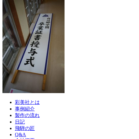
彩美社とは
事例紹介
製作の流れ
日記
飛騨の匠
Q&A