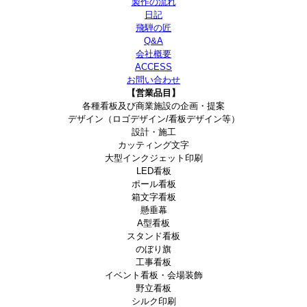
製作の流れ
日記
飛騨の匠
Q&A
会社概要
ACCESS
お問い合わせ
【営業品目】
各種看板及び商業施設の企画・提案
デザイン（ロゴデザイン/看板デザイン等）
設計・施工
カッティング文字
大型インクジェット印刷
LED看板
ポール看板
箱文字看板
懸垂幕
A型看板
スタンド看板
のぼり旗
工事看板
イベント看板・会場装飾
野立看板
シルク印刷