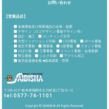
お問い合わせ
【営業品目】
各種看板及び商業施設の企画・提案
デザイン（ロゴデザイン/看板デザイン等）
設計・施工
カッティング文字
大型インクジェット印刷
LED看板
ポール看板
箱文字看板
懸垂幕
A型看板
スタンド看板
のぼり旗
工事看板
イベント看板・会場装飾
野立看板
シルク印刷
アクリル加工
販売促進物全般 ■媒体調査・管理
〒509-4237 岐阜県飛騨市古川町栄2丁目10−32
tel:0577-74-1101
Copyright © SAIBISHA All Rights Reserved.