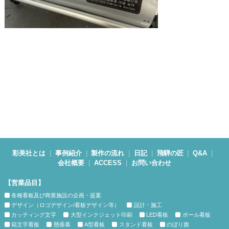
彩美社とは
事例紹介
製作の流れ
日記
飛騨の匠
Q&A
会社概要
ACCESS
お問い合わせ
【営業品目】
各種看板及び商業施設の企画・提案
デザイン（ロゴデザイン/看板デザイン等）
設計・施工
カッティング文字
大型インクジェット印刷
LED看板
ポール看板
箱文字看板
懸垂幕
A型看板
スタンド看板
のぼり旗