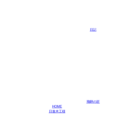
日記
飛騨の匠
HOME
日進木工様