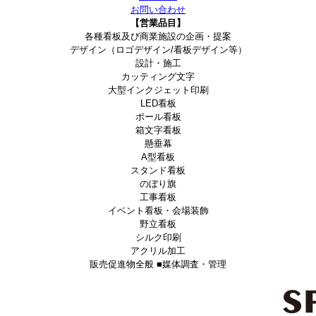
お問い合わせ
【営業品目】
各種看板及び商業施設の企画・提案
デザイン（ロゴデザイン/看板デザイン等）
設計・施工
カッティング文字
大型インクジェット印刷
LED看板
ポール看板
箱文字看板
懸垂幕
A型看板
スタンド看板
のぼり旗
工事看板
イベント看板・会場装飾
野立看板
シルク印刷
アクリル加工
販売促進物全般 ■媒体調査・管理