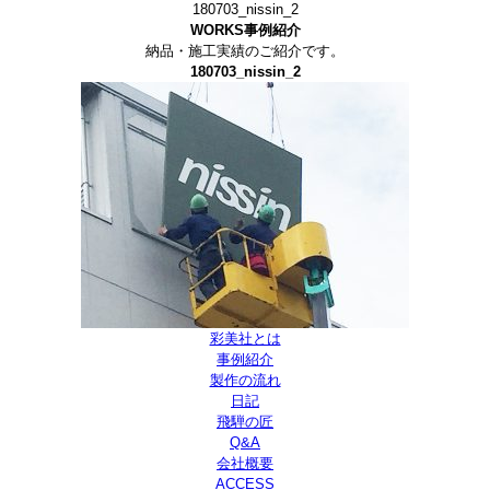
180703_nissin_2
WORKS
事例紹介
納品・施工実績のご紹介です。
180703_nissin_2
彩美社とは
事例紹介
製作の流れ
日記
飛騨の匠
Q&A
会社概要
ACCESS