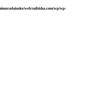
mimuradaisuke/web/saibisha.com/wp/wp-