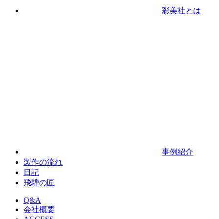
彩美社とは
事例紹介
製作の流れ
日記
飛騨の匠
Q&A
会社概要