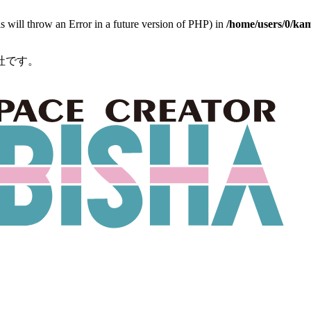
 will throw an Error in a future version of PHP) in
/home/users/0/ka
社です。