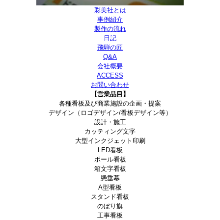
彩美社とは
事例紹介
製作の流れ
日記
飛騨の匠
Q&A
会社概要
ACCESS
お問い合わせ
【営業品目】
各種看板及び商業施設の企画・提案
デザイン（ロゴデザイン/看板デザイン等）
設計・施工
カッティング文字
大型インクジェット印刷
LED看板
ポール看板
箱文字看板
懸垂幕
A型看板
スタンド看板
のぼり旗
工事看板