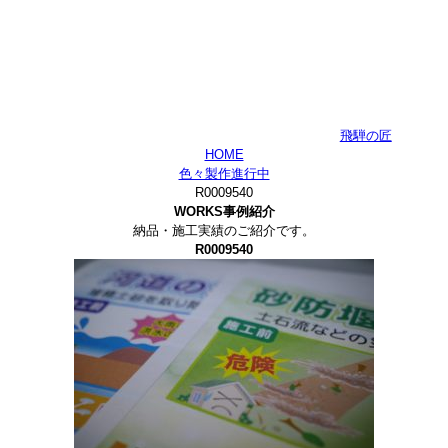
飛騨の匠
HOME
色々製作進行中
R0009540
WORKS
事例紹介
納品・施工実績のご紹介です。
R0009540