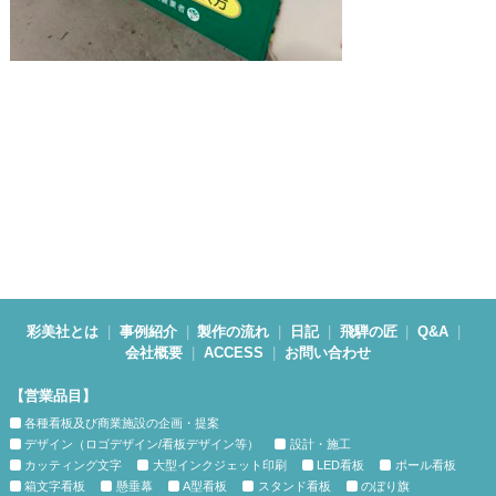
彩美社とは
事例紹介
製作の流れ
日記
飛騨の匠
Q&A
会社概要
ACCESS
お問い合わせ
【営業品目】
各種看板及び商業施設の企画・提案
デザイン（ロゴデザイン/看板デザイン等）
設計・施工
カッティング文字
大型インクジェット印刷
LED看板
ポール看板
箱文字看板
懸垂幕
A型看板
スタンド看板
のぼり旗