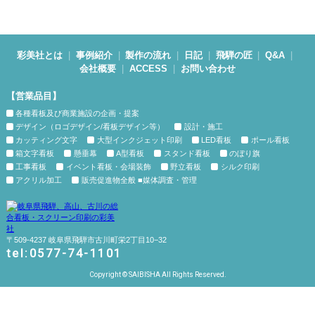
彩美社とは
事例紹介
製作の流れ
日記
飛騨の匠
Q&A
会社概要
ACCESS
お問い合わせ
【営業品目】
各種看板及び商業施設の企画・提案
デザイン（ロゴデザイン/看板デザイン等）
設計・施工
カッティング文字
大型インクジェット印刷
LED看板
ポール看板
箱文字看板
懸垂幕
A型看板
スタンド看板
のぼり旗
工事看板
イベント看板・会場装飾
野立看板
シルク印刷
アクリル加工
販売促進物全般 ■媒体調査・管理
〒509-4237 岐阜県飛騨市古川町栄2丁目10−32
tel:0577-74-1101
Copyright © SAIBISHA All Rights Reserved.