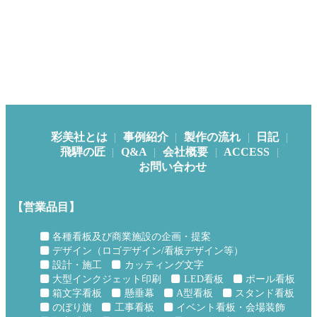
彩美社とは
事例紹介
製作の流れ
日記
飛騨の匠
Q&A
会社概要
ACCESS
お問い合わせ
【営業品目】
各種看板及び商業施設の企画・提案
デザイン（ロゴデザイン/看板デザイン等）
設計・施工
カッティング文字
大型インクジェット印刷
LED看板
ポール看板
箱文字看板
懸垂幕
A型看板
スタンド看板
のぼり旗
工事看板
イベント看板・会場装飾