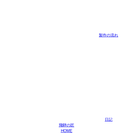
製作の流れ
日記
飛騨の匠
HOME