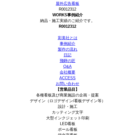
屋外広告看板
R0012312
WORKS
事例紹介
納品・施工実績のご紹介です。
R0012312
彩美社とは
事例紹介
製作の流れ
日記
飛騨の匠
Q&A
会社概要
ACCESS
お問い合わせ
【営業品目】
各種看板及び商業施設の企画・提案
デザイン（ロゴデザイン/看板デザイン等）
設計・施工
カッティング文字
大型インクジェット印刷
LED看板
ポール看板