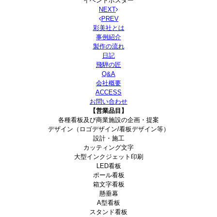
イベントポスター
NEXT
PREV
彩美社とは
事例紹介
製作の流れ
日記
飛騨の匠
Q&A
会社概要
ACCESS
お問い合わせ
【営業品目】
各種看板及び商業施設の企画・提案
デザイン（ロゴデザイン/看板デザイン等）
設計・施工
カッティング文字
大型インクジェット印刷
LED看板
ポール看板
箱文字看板
懸垂幕
A型看板
スタンド看板