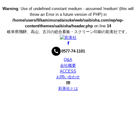
Warning
: Use of undefined constant medium - assumed 'medium' (this will
throw an Error in a future version of PHP) in
/home/users/0/kamimuradaisuke/web/saibisha.com/wp/wp-
content/themes/saibisha/header.php
on line
14
岐阜県飛騨、高山、古川の総合看板・スクリーン印刷の彩美社です。
0577-74-1101
Q&A
会社概要
ACCESS
お問い合わせ
彩美社とは