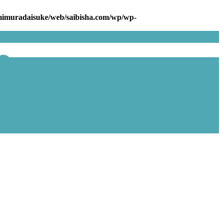
mimuradaisuke/web/saibisha.com/wp/wp-
0577-74-1101
Q&A
会社概要
ACCESS
お問い合わせ