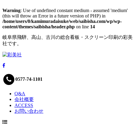
Warning
: Use of undefined constant medium - assumed 'medium'
(this will throw an Error in a future version of PHP) in
/home/users/0/kamimuradaisuke/web/saibisha.com/wp/wp-
content/themes/saibisha/header.php
on line
14
岐阜県飛騨、高山、古川の総合看板・スクリーン印刷の彩美
社です。
0577-74-1101
Q&A
会社概要
ACCESS
お問い合わせ